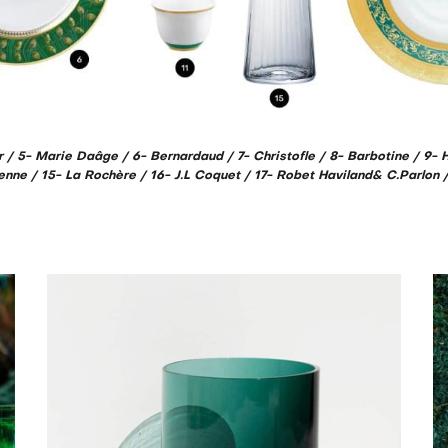
r / 5- Marie Daâge / 6- Bernardaud / 7- Christofle / 8- Barbotine / 9-
renne / 15- La Rochère / 16- J.L Coquet / 17- Robet Haviland& C.Parlon /