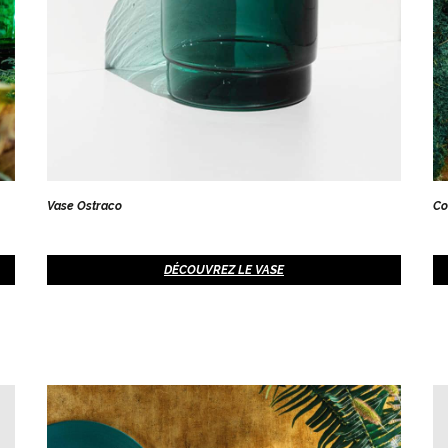
Vase Ostraco
Co
DÉCOUVREZ LE VASE