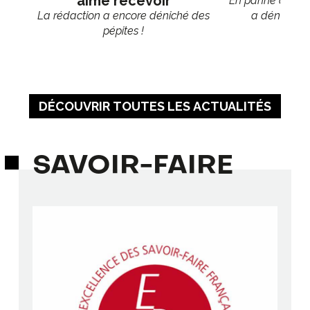
aime recevoir
En panne d'idée
La rédaction a encore déniché des
a déniché 6
pépites !
DÉCOUVRIR TOUTES LES ACTUALITÉS
SAVOIR-FAIRE