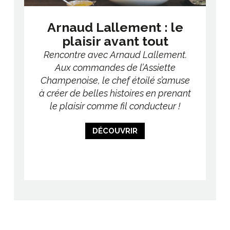
la
Arnaud Lallement : le
Da
plaisir avant tout
ét
l
 chef
Rencontre avec Arnaud Lallement.
rois
Aux commandes de l’Assiette
Ren
ière,
Champenoise, le chef étoilé s’amuse
c
e sa
à créer de belles histoires en prenant
le plaisir comme fil conducteur !
d
rest
DÉCOUVRIR