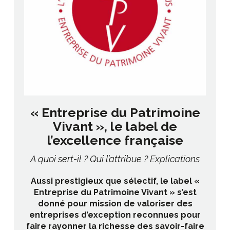
s,
« Entreprise du Patrimoine
s
Vivant », le label de
l’excellence française
se
A quoi sert-il ? Qui l’attribue ? Explications
c
Aussi prestigieux que sélectif, le label «
e
Entreprise du Patrimoine Vivant » s’est
s.
donné pour mission de valoriser des
entreprises d’exception reconnues pour
c
faire rayonner la richesse des savoir-faire