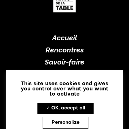
Accueil
Rencontres
Savoir-faire
Savoir-recevoir
This site uses cookies and gives
Inspirations
you control over what you want
to activate
Actualités
✓ OK, accept all
A propos
Mentions légales
Contact
Personalize