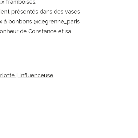
ux framboises.
ient présentés dans des vases
x à bonbons @
degrenne_paris
bonheur de Constance et sa
lotte | Influenceuse