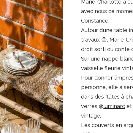
Marie-Charlotte a eu
avec nous ce moment 
Constance.
Autour d’une table i
travaux 😉, Marie-Ch
droit sorti du conte 
Sur une nappe blanch
vaisselle fleurie vin
Pour donner l’impre
personne, elle a ser
dans des flûtes à 
verres @
luminarc
et
vintage.
Les couverts en arg