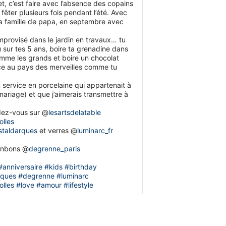
let, c’est faire avec l’absence des copains
 fêter plusieurs fois pendant l’été. Avec
la famille de papa, en septembre avec
mprovisé dans le jardin en travaux… tu
 sur tes 5 ans, boire ta grenadine dans
mme les grands et boire un chocolat
ice au pays des merveilles comme tu
service en porcelaine qui appartenait à
ariage) et que j’aimerais transmettre à
ndez-vous sur @
lesartsdelatable
olles
istaldarques
et verres @
luminarc_fr
bonbons @
degrenne_paris
#anniversaire
#kids
#birthday
rques
#degrenne
#luminarc
olles
#love
#amour
#lifestyle