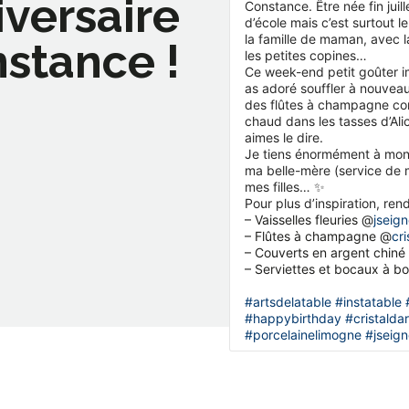
versaire
Constance. Être née fin juil
d’école mais c’est surtout le
la famille de maman, avec 
stance !
les petites copines…
Ce week-end petit goûter i
as adoré souffler à nouveau
des flûtes à champagne co
chaud dans les tasses d’Al
aimes le dire.
Je tiens énormément à mon 
ma belle-mère (service de m
mes filles… ✨
Pour plus d’inspiration, re
– Vaisselles fleuries @
jseign
– Flûtes à champagne @
cr
– Couverts en argent chiné
– Serviettes et bocaux à 
#artsdelatable
#instatable
#happybirthday
#cristalda
#porcelainelimogne
#jseign