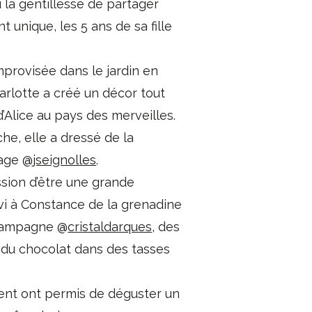
 la gentillesse de partager
unique, les 5 ans de sa fille
mprovisée dans le jardin en
arlotte a créé un décor tout
d’Alice au pays des merveilles.
e, elle a dressé de la
tage @
jseignolles
.
ssion d’être une grande
vi à Constance de la grenadine
champagne @
cristaldarques
, des
 du chocolat dans des tasses
ent ont permis de déguster un