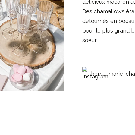
délicieux macaron a
Des chamallows éta
détournés en bocau
pour le plus grand 
soeur.
home_marie_char